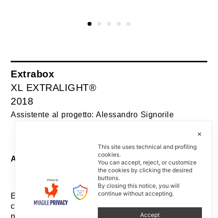
Extrabox
XL EXTRALIGHT®
2018
Assistente al progetto: Alessandro Signorile
✕
This site uses technical and profiling
cookies.
Allestimento / Installation
You can accept, reject, or customize
the cookies by clicking the desired
buttons.
By closing this notice, you will
continue without accepting.
ExtraBox è un’installazione che si snoda tra due
container coronati da un tamponamento costituito da
Accept
più di mille suole di scarpe multicolori. Alla base del