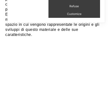
concept ‘toccare con mano’ il desiderio di rendere
Refuse
protagonista chiunque entrerà nel mondo XL
Customize
Extralight®, dove potrà scoprire e giocare con il
materiale. Il visitatore potrà immergersi in uno
spazio in cui vengono rappresentate le origini e gli
sviluppi di questo materiale e delle sue
caratteristiche.
ExtraBox is an installation that develops between
two containers crowned by a buffer made with the
soles of more than a thousand multicolored shoes.
The ‘touch it with your hands’ concept is based on
the desire to make anyone who enters the XL
Extralight® world, where they can discover and play
with the material, the star of the show. Visitors can
immerse themselves in a space where they’ll
discover the origins and the development journey of