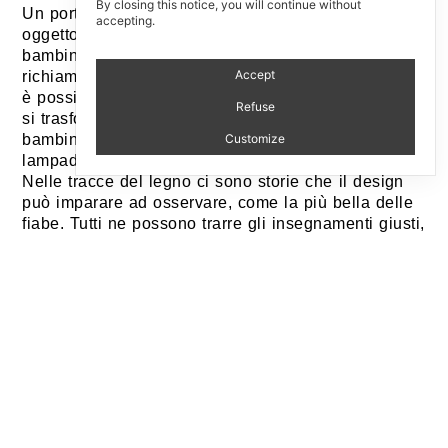
By closing this notice, you will continue without
Un portagiochi che celebra l’essenza dei boschi. Un
accepting.
oggetto semplice e relazionale, pensato per i
bambini e per chi cresce con loro. I listelli di cirmolo
Accept
richiamano la forma di un tronco cavo, al cui interno
è possibile riporre giochi o libri. Se lasciato vuoto,
Refuse
si trasforma in uno scrigno di luce, che avvolge i
bambini e accompagna il loro sonno, grazie alla
Customize
lampada ricaricabile posta nel fondo della seduta.
Nelle tracce del legno ci sono storie che il design
può imparare ad osservare, come la più bella delle
fiabe. Tutti ne possono trarre gli insegnamenti giusti,
grandi e piccini.
A toy holder that celebrates the essence of the
forest. A simple, relational object, designed for
children and for those who grow alongside them.
The Swiss stone pine slats echo the shape of a