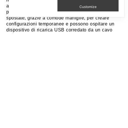
ambienti ibridi di passaggio. Le panche sono
Customize
piccole e leggere, possono essere facilmente
spostate, grazie a comode maniglie, per creare
configurazioni temporanee e possono ospitare un
dispositivo di ricarica USB corredato da un cavo
riavvolgibile a scomparsa.
Rodeo is a collection of benches and stools that
promotes a free, informal approach to
seating. It is designed for waiting areas and the
hybrid environments typical of transit zones. The
benches are small, light, and easy to move, thanks
to convenient handles. They can be used to create
temporary configurations and equipped with a USB
charging station that comes with a retractable cable.