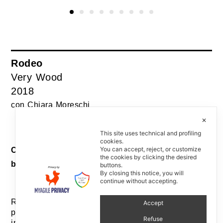
Rodeo
Very Wood
2018
con Chiara Moreschi
✕
This site uses technical and profiling
cookies.
You can accept, reject, or customize
Collezione di panche e sgabelli / Collection of
the cookies by clicking the desired
benches and stools
buttons.
By closing this notice, you will
continue without accepting.
Rodeo è una collezione di panche e sgabelli che
Accept
promuove un approccio alla seduta libero e
Refuse
informale. È pensata per gli spazi di attesa e per gli