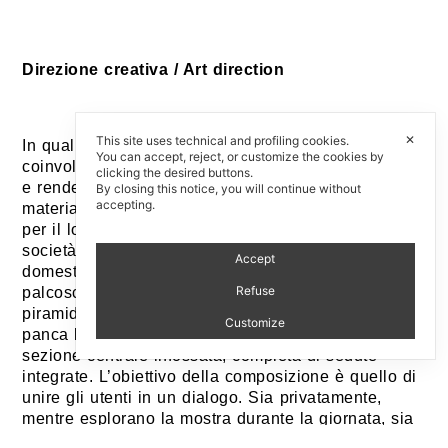
Direzione creativa / Art direction
✕
This site uses technical and profiling cookies.
In qualità di creative director dell’azienda abbiamo
You can accept, reject, or customize the cookies by
coinvolto lo studio Panter & Tourron per interpretare
clicking the desired buttons.
e rendere tangibili le incredibili caratteristiche del
By closing this notice, you will continue without
accepting.
materiale XL EXTRALIGHT®. Panter & Tourron, noti
per il loro lavoro all’intersezione tra tecnologia e
società, hanno progettato un interno pseudo-
Accept
domestico: in parte conversation pit, in parte
Refuse
palcoscenico pubblico. Il monolite a forma di
piramide invita gli utenti a sedersi e rilassarsi sulla
Customize
panca bassa che delimita il perimetro o nella
sezione centrale infossata, completa di sedute
integrate. L’obiettivo della composizione è quello di
unire gli utenti in un dialogo. Sia privatamente,
mentre esplorano la mostra durante la giornata, sia
pubblicamente, attraverso la serie di conferenze di