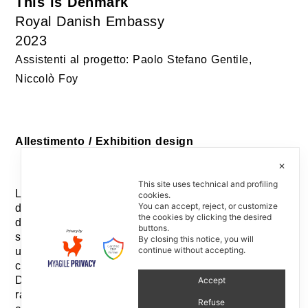
This is Denmark
Royal Danish Embassy
2023
Assistenti al progetto: Paolo Stefano Gentile,
Niccolò Foy
Allestimento / Exhibition design
✕
This site uses technical and profiling
L’installazione propone un viaggio alla scoperta
cookies.
You can accept, reject, or customize
della Danimarca: ambientata come in un paesaggio
the cookies by clicking the desired
danese, sono protagonisti dell’allestimento una
buttons.
serie di oggetti che contribuiscono a creare
By closing this notice, you will
continue without accepting.
un’esperienza orientata a evidenziare alcuni dei
concetti più intriganti della cultura locale. This is
Denmark mette in scena 15 racconti, ognuno
Accept
rappresentazione dello spirito progettuale di
Refuse