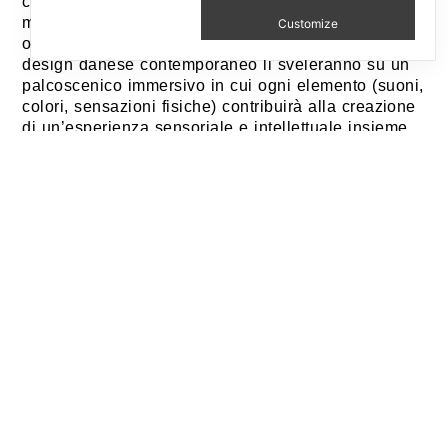
ciascuna delle 15 aziende che partecipano alla
mostra. Come 15 personaggi di una storia, i 15
Customize
oggetti selezionati per rappresentare i valori del
design danese contemporaneo li sveleranno su un
palcoscenico immersivo in cui ogni elemento (suoni,
colori, sensazioni fisiche) contribuirà alla creazione
di un’esperienza sensoriale e intellettuale insieme.
Anche per il layout la mostra attinge a piene mani
dalla tradizione danese: ispirato a un paesaggio
naturale, i cui protagonisti sono legno e acqua,
l’allestimento creerà un’atmosfera calma e riflessiva
in cui gli “star objects” offriranno una storia
progettuale tutta da ascoltare. Una design playlist
tutta danese.
The installation proposes a journey to Denmark: set
as a landscape, it will feature a series of objects
thus building an experience that addresses some of