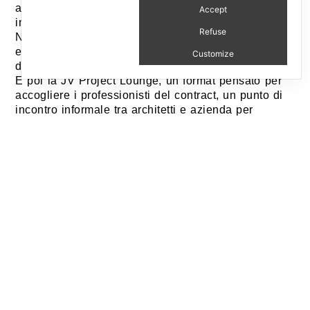
altamente tecnologica che produce in Italia e vende
Accept
in tutto il mondo.
Refuse
Nella gallery principale decine di piedistalli su cui si
ergono fiere le matrici di stampa, come un “esercito
Customize
di terracotta”.
E poi la JV Project Lounge, un format pensato per
accogliere i professionisti del contract, un punto di
incontro informale tra architetti e azienda per
discutere di progetti meravigliosi.
Narrating the fascinating story of a company, its
product, its passionate people, and its high-tech
factory that produces in Italy and sells worldwide.
In the main gallery, dozens of pedestals proudly
showcase the master printing cylinders, like a
“terracotta army”.
And then there is the JV Project Lounge, designed
to accommodate contract professionals, and serve