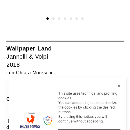
Wallpaper Land
Jannelli & Volpi
2018
con Chiara Moreschi
✕
This site uses technical and profiling
cookies.
Curatela e allestimento / Curation and installation
You can accept, reject, or customize
the cookies by clicking the desired
buttons.
By closing this notice, you will
Il racconto di una bella storia aziendale, che parla
continue without accepting.
di prodotto, di persone appassionate, di fabbrica